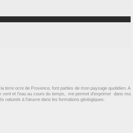
la terre ocre de Provence, font parties de mon paysage quotidien. A
r le vent et l’eau au cours du temps, me permet d’exprimer dans ma
édés naturels à l’œuvre dans les formations géologiques.