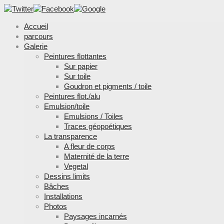
Accueil
parcours
Galerie
Peintures flottantes
Sur papier
Sur toile
Goudron et pigments / toile
Peintures flot./alu
Emulsion/toile
Emulsions / Toiles
Traces géopoétiques
La transparence
A fleur de corps
Maternité de la terre
Vegetal
Dessins limits
Bâches
Installations
Photos
Paysages incarnés