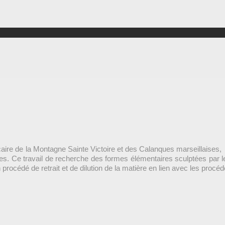
caire de la Montagne Sainte Victoire et des Calanques marseillaises, 
ches. Ce travail de recherche des formes élémentaires sculptées pa
 procédé de retrait et de dilution de la matière en lien avec les proc