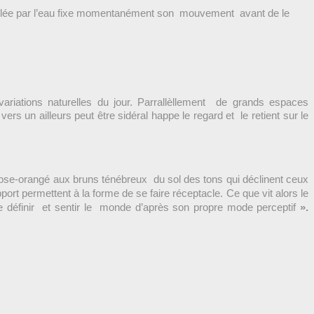
lée par l’eau
fixe momentanément son mouvement avant de le
variations
naturelles du jour. Parrallèllement de grands espaces
 vers un ailleurs
peut être sidéral happe le regard et le retient sur le
 du rose-orangé aux bruns ténébreux du sol des tons qui déclinent ceux
port permettent à la forme de se faire réceptacle. Ce que vit alors le
 de définir et sentir le monde d’après son propre mode perceptif
».