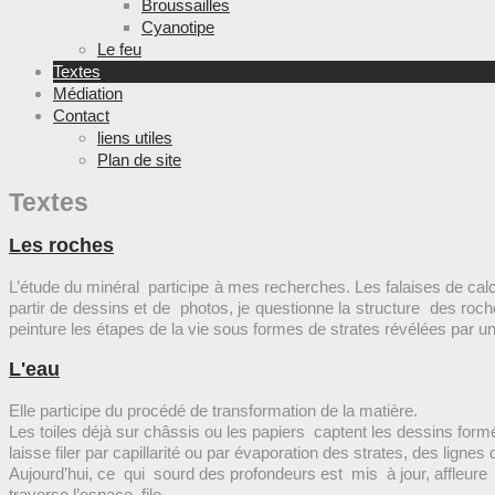
Broussailles
Cyanotipe
Le feu
Textes
Médiation
Contact
liens utiles
Plan de site
Textes
Les roches
L’étude du minéral participe à mes recherches. Les falaises de cal
partir de dessins et de photos, je questionne la structure des ro
peinture les étapes de la vie sous formes de strates révélées par un
L'eau
Elle participe du procédé de transformation de la matière.
Les toiles déjà sur châssis ou les papiers captent les dessins form
laisse filer par capillarité ou par évaporation des strates, des lignes d
Aujourd’hui, ce qui sourd des profondeurs est mis à jour, affleure
traverse l’espace, file.