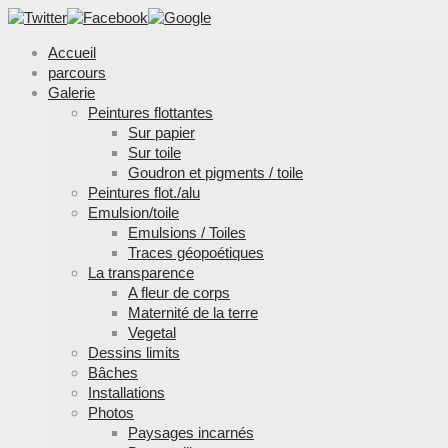
Accueil
parcours
Galerie
Peintures flottantes
Sur papier
Sur toile
Goudron et pigments / toile
Peintures flot./alu
Emulsion/toile
Emulsions / Toiles
Traces géopoétiques
La transparence
A fleur de corps
Maternité de la terre
Vegetal
Dessins limits
Bâches
Installations
Photos
Paysages incarnés